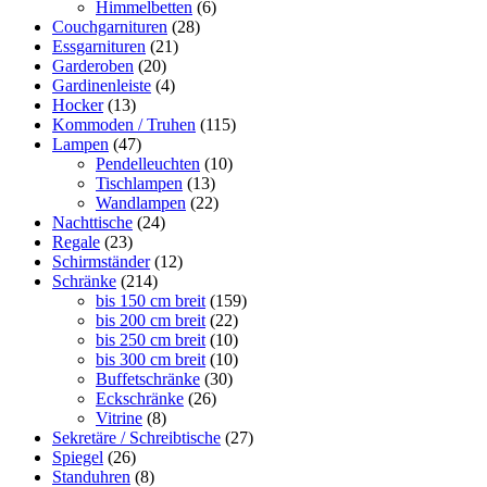
Himmelbetten
(6)
Couchgarnituren
(28)
Essgarnituren
(21)
Garderoben
(20)
Gardinenleiste
(4)
Hocker
(13)
Kommoden / Truhen
(115)
Lampen
(47)
Pendelleuchten
(10)
Tischlampen
(13)
Wandlampen
(22)
Nachttische
(24)
Regale
(23)
Schirmständer
(12)
Schränke
(214)
bis 150 cm breit
(159)
bis 200 cm breit
(22)
bis 250 cm breit
(10)
bis 300 cm breit
(10)
Buffetschränke
(30)
Eckschränke
(26)
Vitrine
(8)
Sekretäre / Schreibtische
(27)
Spiegel
(26)
Standuhren
(8)